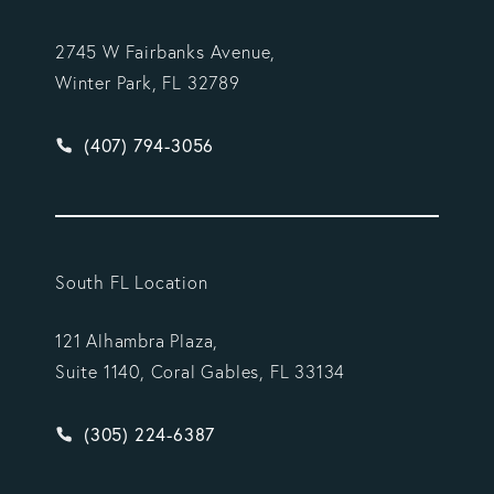
2745 W Fairbanks Avenue,
Winter Park, FL 32789
Give Vargas Gonzalez Delombard, LLP a phone ca
(407) 794-3056
South FL Location
121 Alhambra Plaza,
Suite 1140, Coral Gables, FL 33134
Give Vargas Gonzalez Delombard, LLP a phone ca
(305) 224-6387