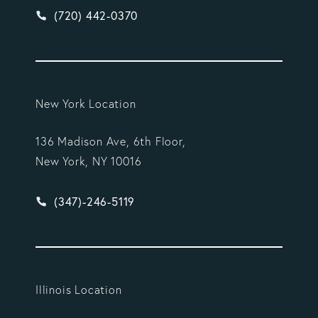
Give Vargas Gonzalez Delombard, LLP a phone ca
(720) 442-0370
New York Location
136 Madison Ave, 6th Floor,
New York, NY 10016
Give Vargas Gonzalez Delombard, LLP a phone ca
(347)-246-5119
Illinois Location