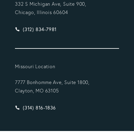
332 S Michigan Ave, Suite 900,
Chicago, Illinois 60604
Give Vargas Gonzalez Delombard, LLP a phone ca
(312) 834-7981
Missouri Location
7777 Bonhomme Ave, Suite 1800,
Clayton, MO 63105
Give Vargas Gonzalez Delombard, LLP a phone ca
(314) 816-1836