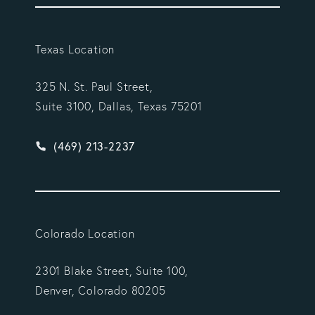
Texas Location
325 N. St. Paul Street,
Suite 3100, Dallas, Texas 75201
Give Vargas Gonzalez Delombard, LLP a phone ca
(469) 213-2237
Colorado Location
2301 Blake Street, Suite 100,
Denver, Colorado 80205